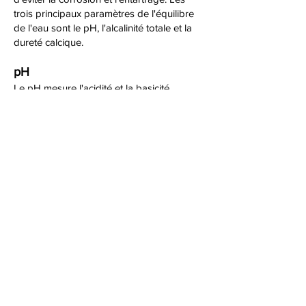
trois principaux paramètres de l'équilibre
de l'eau sont le pH, l'alcalinité totale et la
dureté calcique.
pH
Le pH mesure l'acidité et la basicité
relatives de l'eau. Il se mesure sur une
échelle de 0 à 14 ; l'eau de la piscine doit
toujours être maintenue entre 7,2 et 7,8
pour un pH optimal. Un pH adéquat est
essentiel à l'équilibre de l'eau et au confort
des baigneurs.
ALCALINITÉ TOTALE (AT)
L'AT mesure la quantité de carbonates et
de bicarbonates présents dans l'eau de la
piscine. Ce sont des agents tampons qui
régulent le pH et préviennent la corrosion.
La plage optimale d'alcalinité totale (AT)
dans une piscine se situe entre 100 et 150
ppm. Il est recommandé de tester